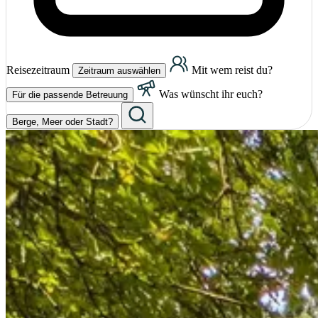
Reisezeitraum
Mit wem reist du?
Zeitraum auswählen
Was wünscht ihr euch?
Für die passende Betreuung
Berge, Meer oder Stadt?